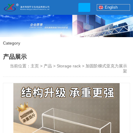
English
Category
产品展示
产品展示
Contact number：
当前位置：主页
>
产品
>
Storage rack
>
加固阶梯式亚克力展示
13506777830
架
Shop Address:
http://xybp.tmall.com http://wzxybp.1688.com