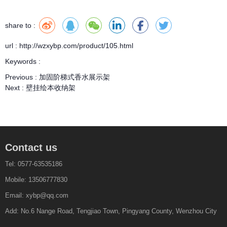
share to :
url : http://wzxybp.com/product/105.html
Keywords :
Previous :
加固阶梯式香水展示架
Next :
壁挂绘本收纳架
Contact us
Tel: 0577-63535186
Mobile: 13506777830
Email: xybp@qq.com
Add: No.6 Nange Road, Tengjiao Town, Pingyang County, Wenzhou City