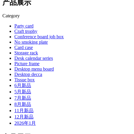
产品展示
Category
Party card
Craft trophy
Conference board job box
No smoking plate
Card case
Storage rack
Desk calendar series
Picture frame
Desktop menu board
Desktop decca
Tissue box
6月新品
5月新品
7月新品
8月新品
11月新品
12月新品
2026年1月