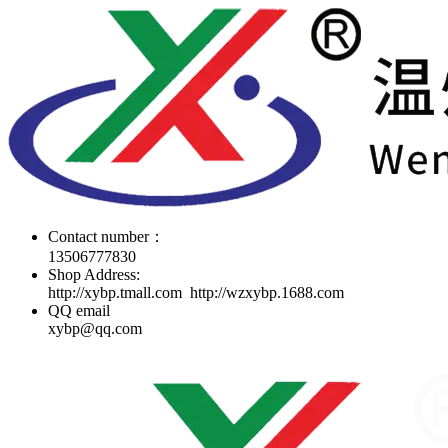
Contact number：
13506777830
Shop Address:
http://xybp.tmall.com http://wzxybp.1688.com
QQ email
xybp@qq.com