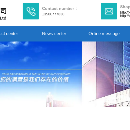
Shop
Contact number：
http:/
13506777830
http:
uct center
News center
Online message