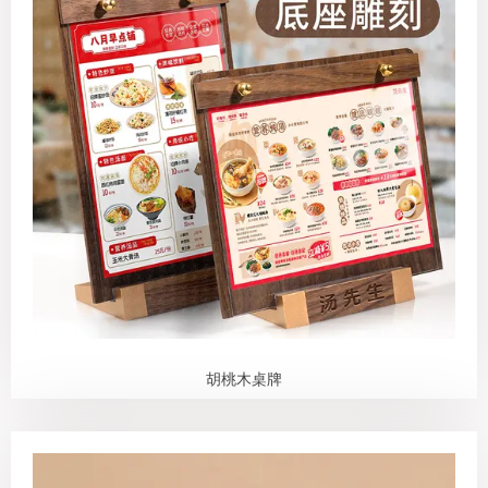
胡桃木桌牌