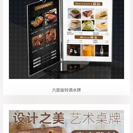
六面旋转酒水牌